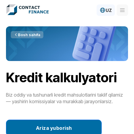
UZ
Kompaniya haqida
Bosh sahifa
Kredit shartlari
Investorlar uchun
Yangiliklar
Kredit kalkulyatori
Biz oddiy va tushunarli kredit mahsulotlarini taklif qilamiz
— yashirin komissiyalar va murakkab jarayonlarsiz.
Ariza yuborish