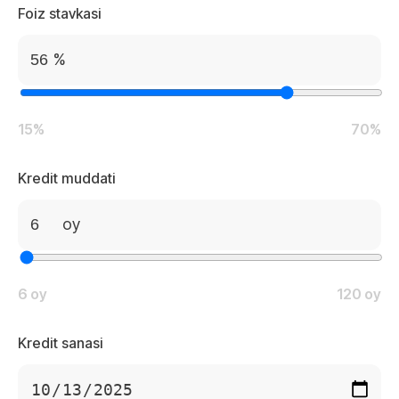
Foiz stavkasi
%
15%
70%
Kredit muddati
oy
6 oy
120 oy
Kredit sanasi