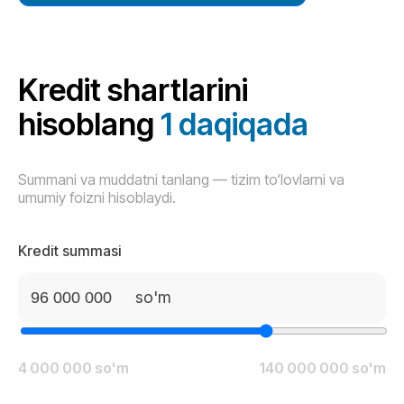
Kredit shartlarini
hisoblang
1 daqiqada
Summani va muddatni tanlang — tizim to‘lovlarni va
umumiy foizni hisoblaydi.
Kredit summasi
so'm
4 000 000 so'm
140 000 000 so'm