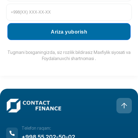
Ariza yuborish
Tugmani bosganingizda, siz rozilik bildirasiz
Maxfiylik siyosati
va
Foydalanuvchi shartnomasi
.
Telefon raqam:
+998 55 202-50-02